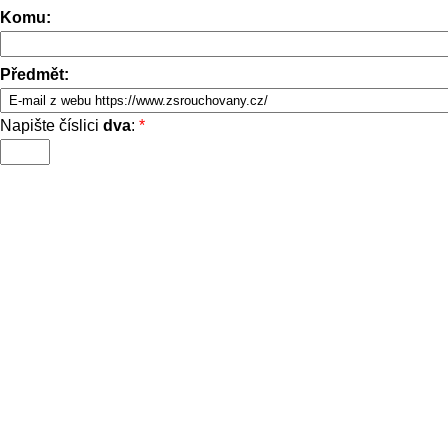
Komu:
Předmět:
Napište číslici
dva
:
*