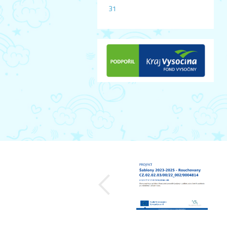
31
předchozí