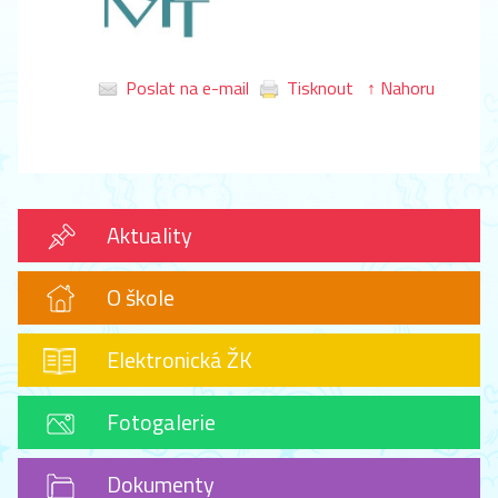
Poslat na e-mail
Tisknout
↑ Nahoru
Aktuality
O škole
Elektronická ŽK
Fotogalerie
Dokumenty