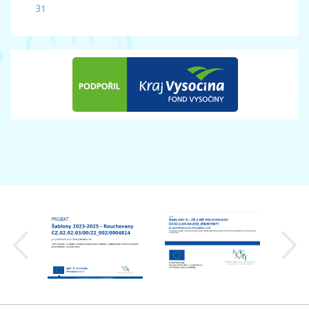
31
předchozí