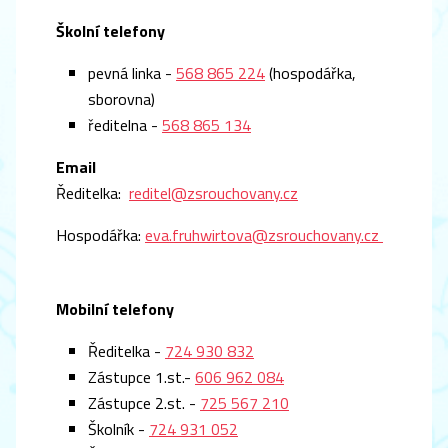
Školní telefony
pevná linka -
568 865 224
(hospodářka,
sborovna)
ředitelna -
568 865 134
Email
Ředitelka:
reditel@zsrouchovany.cz
Hospodářka:
eva.fruhwirtova@zsrouchovany.cz
Mobilní telefony
Ředitelka -
724 930 832
Zástupce 1.st.-
606 962 084
Zástupce 2.st. -
725 567 210
Školník -
724 931 052