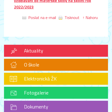
vzdělávání do mateřské školy na školní rok
2022/2023
Poslat na e-mail
Tisknout
↑ Nahoru
Aktuality
O škole
Elektronická ŽK
Fotogalerie
Dokumenty