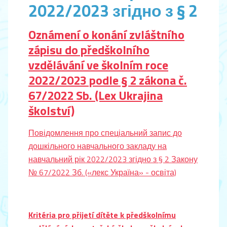
2022/2023 згідно з § 2
Oznámení o konání zvláštního
zápisu do předškolního
vzdělávání ve školním roce
2022/2023 podle § 2 zákona č.
67/2022 Sb. (Lex Ukrajina
školství)
Повідомлення про спеціальний запис до
дошкільного навчального закладу на
навчальний рік 2022/2023 згідно з § 2 Закону
№ 67/2022 Зб. («лекс Україна» - освіта)
Kritéria pro přijetí dítěte k předškolnímu