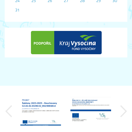
24
25
26
27
28
29
30
31
předchozí