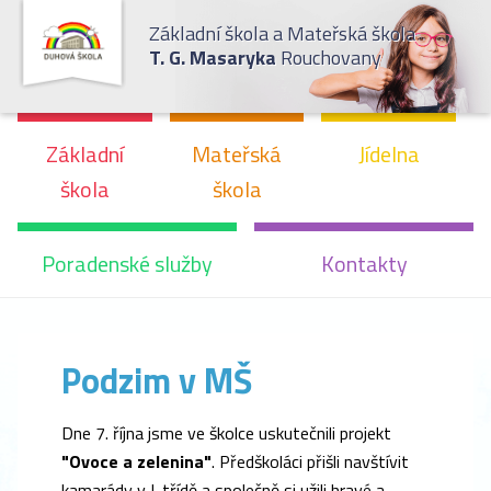
Základní škola a Mateřská škola
T. G. Masaryka
Rouchovany
Základní
Mateřská
Jídelna
škola
škola
Poradenské služby
Kontakty
Podzim v MŠ
Dne 7. října jsme ve školce uskutečnili projekt
"Ovoce a zelenina"
. Předškoláci přišli navštívit
kamarády v I. třídě a společně si užili hravé a