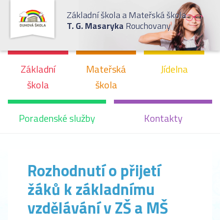
Základní škola a Mateřská škola
T. G. Masaryka
Rouchovany
Základní
Mateřská
Jídelna
škola
škola
Poradenské služby
Kontakty
Rozhodnutí o přijetí
žáků k základnímu
vzdělávání v ZŠ a MŠ