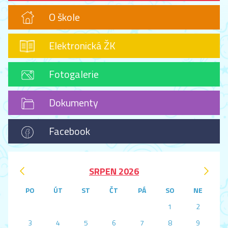
O škole
Elektronická ŽK
Fotogalerie
Dokumenty
Facebook
‹
›
SRPEN 2026
PO
ÚT
ST
ČT
PÁ
SO
NE
1
2
3
4
5
6
7
8
9