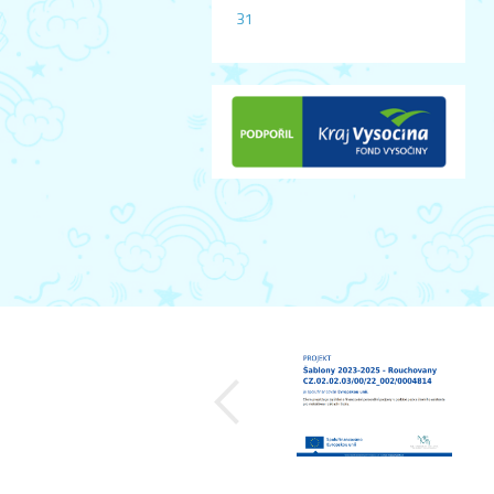
31
předchozí