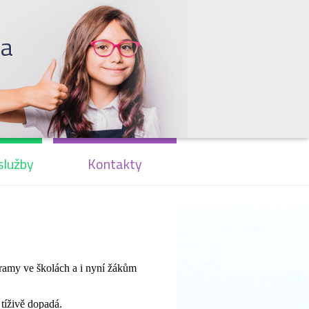
la
služby
Kontakty
ramy ve školách a i nyní žákům
 tíživě dopadá.