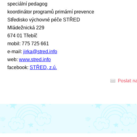
speciální pedagog
koordinátor programů primární prevence
Středisko výchovné péče STŘED
Mládežnická 229
674 01 Třebíč
mobil: 775 725 661
e-mail:
jirka@stred.info
web:
www.stred.info
facebook:
STŘED, z.ú.
Poslat na