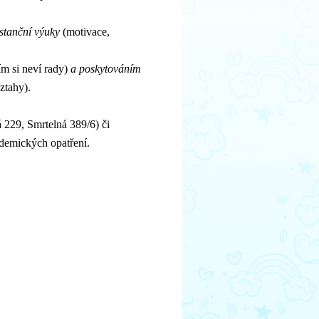
stanční výuky
(motivace,
ím si neví rady)
a poskytováním
ztahy).
 229, Smrtelná 389/6) či
demických opatření.