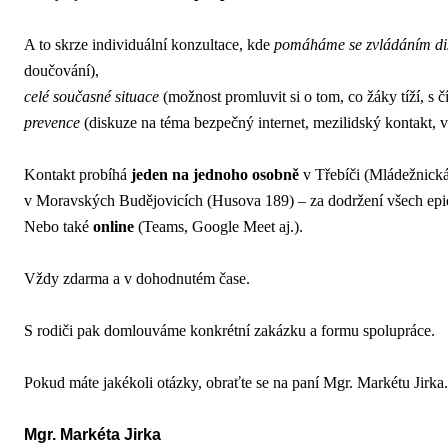
A to skrze individuální konzultace, kde
pomáháme se zvládáním di
doučování),
celé současné situace
(možnost promluvit si o tom, co žáky tíží, s č
prevence
(diskuze na téma bezpečný internet, mezilidský kontakt, v
Kontakt probíhá
jeden na jednoho osobně
v Třebíči (Mládežnická
v Moravských Budějovicích (Husova 189) – za dodržení všech epi
Nebo také
online
(Teams, Google Meet aj.).
Vždy zdarma a v dohodnutém čase.
S rodiči pak domlouváme konkrétní zakázku a formu spolupráce.
Pokud máte jakékoli otázky, obraťte se na paní Mgr. Markétu Jirka.
Mgr. Markéta Jirka