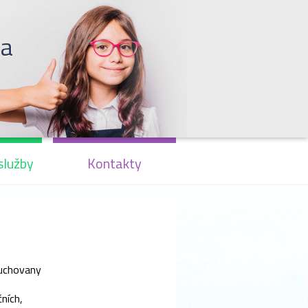
la
služby
Kontakty
uchovany
ních,