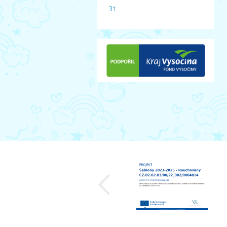
31
předchozí