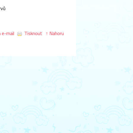
rvů
 e-mail
Tisknout
↑ Nahoru